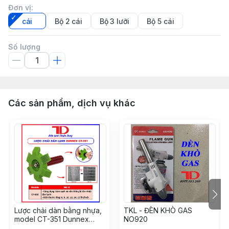
Đơn vị
:
cái
Bộ 2 cái
Bộ 3 lưỡi
Bộ 5 cái
Số lượng
Các sản phẩm, dịch vụ khác
Lược chải dàn bằng nhựa,
TKL - ĐÈN KHÒ GAS
model CT-351 Dunnex
NO920
(50c/t) (Cái)