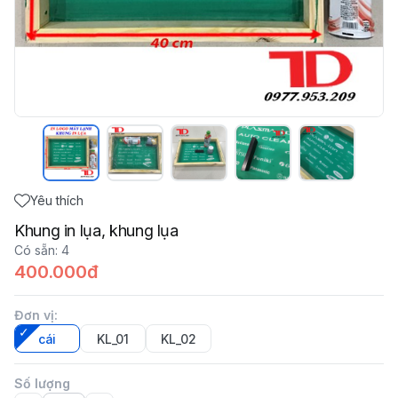
Yêu thích
Khung in lụa, khung lụa
Có sẵn
:
4
400.000đ
Đơn vị
:
cái
KL_01
KL_02
Số lượng