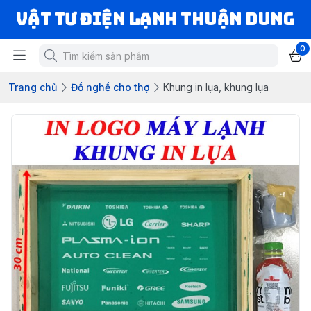
VẬT TƯ ĐIỆN LẠNH THUẬN DUNG
0
Trang chủ
Đồ nghề cho thợ
Khung in lụa, khung lụa