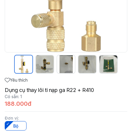
Yêu thích
Dụng cụ thay lõi ti nạp ga R22 + R410
Có sẵn
:
1
188.000đ
Đơn vị
:
Bộ