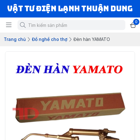
VẬT TƯ ĐIỆN LẠNH THUẬN DUNG
0
Trang chủ
Đồ nghề cho thợ
Đèn hàn YAMATO