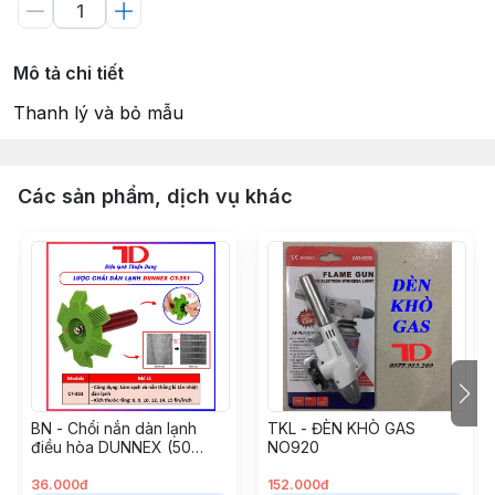
Mô tả chi tiết
Thanh lý và bỏ mẫu
Các sản phẩm, dịch vụ khác
BN - Chổi nắn dàn lạnh
TKL - ĐÈN KHÒ GAS
điều hòa DUNNEX (50
NO920
Cái/hộp), Lược chải dàn
bằng nhựa, model CT-351
36.000đ
152.000đ