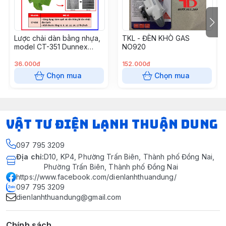
Lược chải dàn bằng nhựa,
TKL - ĐÈN KHÒ GAS
model CT-351 Dunnex
NO920
(50c/t) (Cái)
36.000đ
152.000đ
Chọn mua
Chọn mua
VẬT TƯ ĐIỆN LẠNH THUẬN DUNG
097 795 3209
Địa chỉ
:
D10, KP4, Phường Trấn Biên, Thành phố Đồng Nai,
Phường Trấn Biên, Thành phố Đồng Nai
https://www.facebook.com/dienlanhthuandung/
097 795 3209
dienlanhthuandung@gmail.com
Chính sách