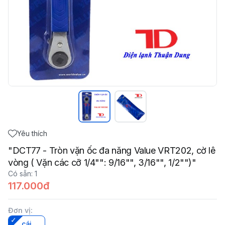
Yêu thích
"DCT77 - Tròn vặn ốc đa năng Value VRT202, cờ lê
vòng ( Vặn các cỡ 1/4"": 9/16"", 3/16"", 1/2"")"
Có sẵn
:
1
117.000đ
Đơn vị
:
cái