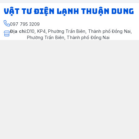
VẬT TƯ ĐIỆN LẠNH THUẬN DUNG
097 795 3209
Địa chỉ
:
D10, KP4, Phường Trấn Biên, Thành phố Đồng Nai,
Phường Trấn Biên, Thành phố Đồng Nai
https://www.facebook.com/dienlanhthuandung/
097 795 3209
dienlanhthuandung@gmail.com
Chính sách
Chính Sách Kiểm Hàng
Chính sách bảo mật thông tin khách hàng
Chính sách thanh toán
Chính sách vận chuyển & giao nhận
Chính sách bảo hành sản phẩm
Chính Sách Đổi Trả Và Hoàn Tiền
Giới thiệu