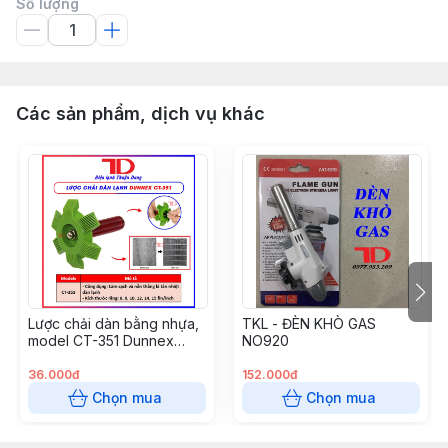
Số lượng
Các sản phẩm, dịch vụ khác
Lược chải dàn bằng nhựa,
TKL - ĐÈN KHÒ GAS
model CT-351 Dunnex
NO920
(50c/t) (Cái)
36.000đ
152.000đ
Chọn mua
Chọn mua