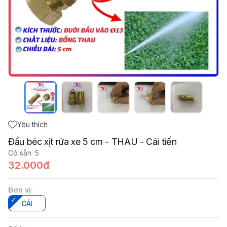
Yêu thích
Đầu béc xịt rửa xe 5 cm - THAU - Cải tiến
Có sẵn
:
5
32.000đ
Đơn vị
:
CÁI