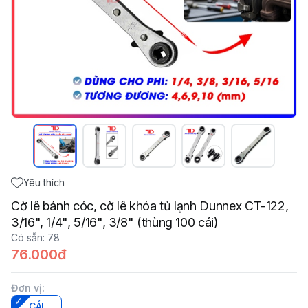
Yêu thích
Cờ lê bánh cóc, cờ lê khóa tủ lạnh Dunnex CT-122,
3/16", 1/4", 5/16", 3/8" (thùng 100 cái)
Có sẵn
:
78
76.000đ
Đơn vị
:
CÁI