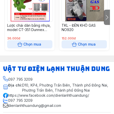
Lược chải dàn bằng nhựa,
TKL - ĐÈN KHÒ GAS
model CT-351 Dunnex
NO920
(50c/t) (Cái)
36.000đ
152.000đ
Chọn mua
Chọn mua
VẬT TƯ ĐIỆN LẠNH THUẬN DUNG
097 795 3209
Địa chỉ
:
D10, KP4, Phường Trấn Biên, Thành phố Đồng Nai,
Phường Trấn Biên, Thành phố Đồng Nai
https://www.facebook.com/dienlanhthuandung/
097 795 3209
dienlanhthuandung@gmail.com