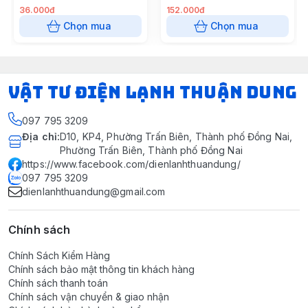
bằng nhựa, model CT-351
36.000đ
152.000đ
(thùng 50 cái) (Cái)
Chọn mua
Chọn mua
VẬT TƯ ĐIỆN LẠNH THUẬN DUNG
097 795 3209
Địa chỉ
:
D10, KP4, Phường Trấn Biên, Thành phố Đồng Nai,
Phường Trấn Biên, Thành phố Đồng Nai
https://www.facebook.com/dienlanhthuandung/
097 795 3209
dienlanhthuandung@gmail.com
Chính sách
Chính Sách Kiểm Hàng
Chính sách bảo mật thông tin khách hàng
Chính sách thanh toán
Chính sách vận chuyển & giao nhận