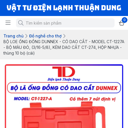
VẬT TƯ ĐIỆN LẠNH THUẬN DUNG
0
Trang chủ
Đồ nghề cho thợ
BỘ LOE ỐNG ĐỒNG DUNNEX - CÓ DAO CẮT - MODEL CT-1227A
- BỘ MÀU ĐỎ, (3/16-5/8), KÈM DAO CẮT CT-274, HỘP NHỰA -
thùng 10 bộ (cái)