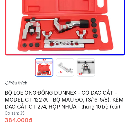
Yêu thích
BỘ LOE ỐNG ĐỒNG DUNNEX - CÓ DAO CẮT -
MODEL CT-1227A - BỘ MÀU ĐỎ, (3/16-5/8), KÈM
DAO CẮT CT-274, HỘP NHỰA - thùng 10 bộ (cái)
Có sẵn
:
35
384.000đ