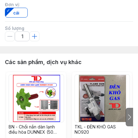
Đơn vị
:
cái
Số lượng
Các sản phẩm, dịch vụ khác
BN - Chổi nắn dàn lạnh
TKL - ĐÈN KHÒ GAS
điều hòa DUNNEX (50
NO920
Cái/hộp), Lược chải dàn