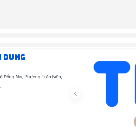
N DUNG
ố Đồng Nai, Phường Trấn Biên,
/