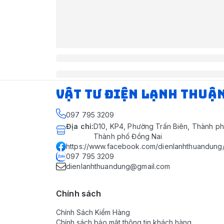
VẬT TƯ ĐIỆN LẠNH THUẬ
097 795 3209
Địa chỉ
:
D10, KP4, Phường Trấn Biên, Thành ph
Thành phố Đồng Nai
https://www.facebook.com/dienlanhthuandung
097 795 3209
dienlanhthuandung@gmail.com
Chính sách
Chính Sách Kiểm Hàng
Chính sách bảo mật thông tin khách hàng