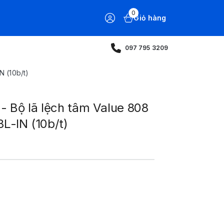
0
Giỏ hàng
097 795 3209
 (10b/t)
Bộ lã lệch tâm Value 808
L-IN (10b/t)