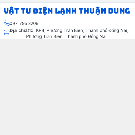
VẬT TƯ ĐIỆN LẠNH THUẬN DUNG
097 795 3209
Địa chỉ
:
D10, KP4, Phường Trấn Biên, Thành phố Đồng Nai,
Phường Trấn Biên, Thành phố Đồng Nai
https://www.facebook.com/dienlanhthuandung/
097 795 3209
dienlanhthuandung@gmail.com
Chính sách
Chính Sách Kiểm Hàng
Chính sách bảo mật thông tin khách hàng
Chính sách thanh toán
Chính sách vận chuyển & giao nhận
Chính sách bảo hành sản phẩm
Chính Sách Đổi Trả Và Hoàn Tiền
Giới thiệu