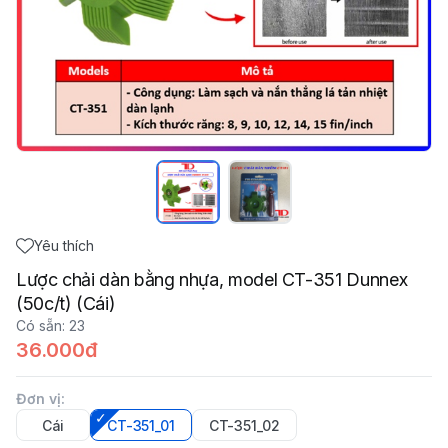
Yêu thích
Lược chải dàn bằng nhựa, model CT-351 Dunnex
(50c/t) (Cái)
Có sẵn
:
23
36.000đ
Đơn vị
:
Cái
CT-351_01
CT-351_02