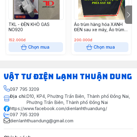
TKL - ĐÈN KHÒ GAS
Áo trùm hàng hóa XANH
NO920
ĐEN sau xe máy, Áo trùm
chuyên dụng cho hàng
hóa 100x100cm
152.000đ
200.000đ
Chọn mua
Chọn mua
VẬT TƯ ĐIỆN LẠNH THUẬN DUNG
097 795 3209
Địa chỉ
:
D10, KP4, Phường Trấn Biên, Thành phố Đồng Nai,
Phường Trấn Biên, Thành phố Đồng Nai
https://www.facebook.com/dienlanhthuandung/
097 795 3209
dienlanhthuandung@gmail.com