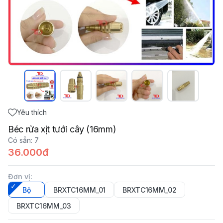
Yêu thích
Béc rửa xịt tưới cây (16mm)
Có sẵn
:
7
36.000đ
Đơn vị
:
Bộ
BRXTC16MM_01
BRXTC16MM_02
BRXTC16MM_03