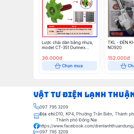
Lược chải dàn bằng nhựa,
TKL - ĐÈN K
model CT-351 Dunnex
NO920
(50c/t) (Cái)
36.000đ
152.000đ
Chọn mua
Ch
VẬT TƯ ĐIỆN LẠNH THUẬ
097 795 3209
Địa chỉ
:
D10, KP4, Phường Trấn Biên, Thành ph
Thành phố Đồng Nai
https://www.facebook.com/dienlanhthuandung
097 795 3209