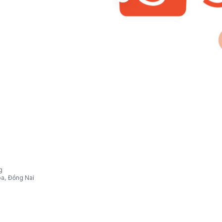
g
òa, Đồng Nai