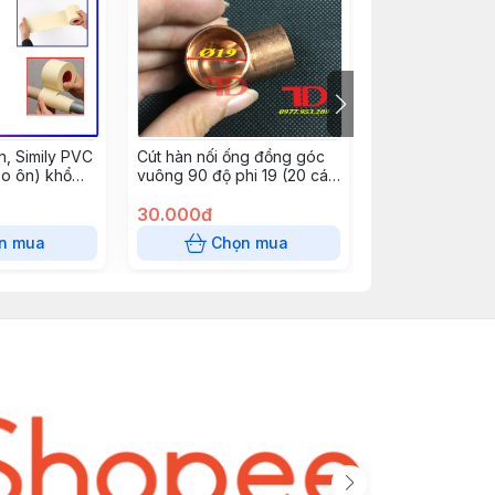
n, Simily PVC
Cút hàn nối ống đồng góc
Dụng cụ mở môi
o ôn) khổ
vuông 90 độ phi 19 (20 cái/
bằng kim loại V
i 12m
túi) - Co ống đồng phi 12
VVO-2 ( Khóa 
0.16m màu
30.000đ
bỏng )
280.000đ
c/t)
n mua
Chọn mua
Chọn