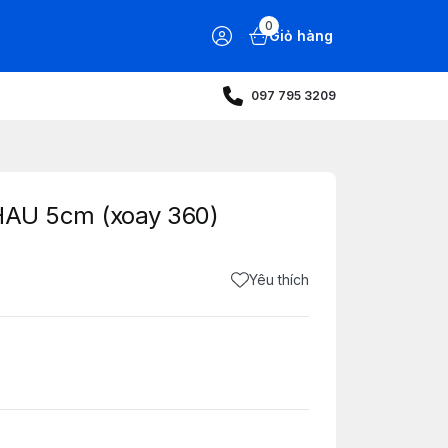
0
Giỏ hàng
097 795 3209
THAU 5cm (xoay 360)
Yêu thích