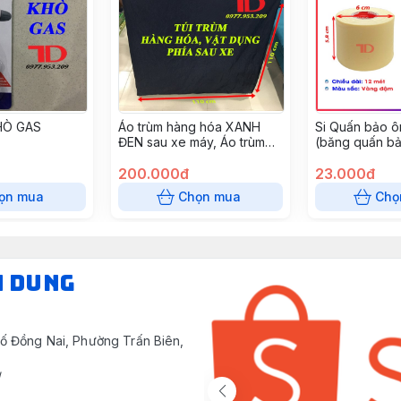
HÒ GAS
Áo trùm hàng hóa XANH
Si Quấn bảo ô
ĐEN sau xe máy, Áo trùm
(băng quấn bả
chuyên dụng cho hàng hóa
rộng: 6cm x dà
100x100cm
200.000đ
(5.8cm), dày 
23.000đ
vàng đậm (100
ọn mua
Chọn mua
Chọ
N DUNG
ố Đồng Nai, Phường Trấn Biên,
/