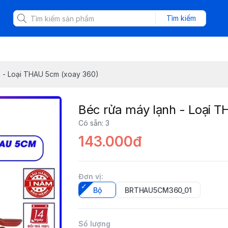
Tìm kiếm
h - Loại THAU 5cm (xoay 360)
Béc rửa máy lạnh - Loại 
Có sẵn
:
3
143.000đ
Đơn vị
:
Bộ
BRTHAU5CM360_01
Số lượng