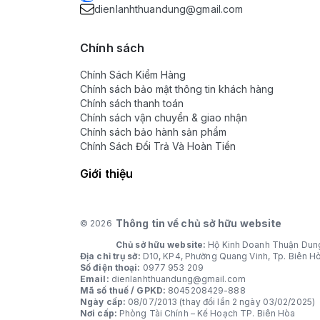
dienlanhthuandung@gmail.com
Chính sách
Chính Sách Kiểm Hàng
Chính sách bảo mật thông tin khách hàng
Chính sách thanh toán
Chính sách vận chuyển & giao nhận
Chính sách bảo hành sản phẩm
Chính Sách Đổi Trả Và Hoàn Tiền
Giới thiệu
Thông tin về chủ sở hữu website
© 2026
Chủ sở hữu website:
Hộ Kinh Doanh Thuận Dun
Địa chỉ trụ sở:
D10, KP4, Phường Quang Vinh, Tp. Biên H
Số điện thoại:
0977 953 209
Email:
dienlanhthuandung@gmail.com
Mã số thuế / GPKD:
8045208429-888
Ngày cấp:
08/07/2013 (thay đổi lần 2 ngày 03/02/2025)
Nơi cấp:
Phòng Tài Chính – Kế Hoạch TP. Biên Hòa