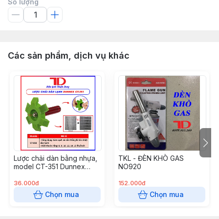
Số lượng
Các sản phẩm, dịch vụ khác
Lược chải dàn bằng nhựa,
TKL - ĐÈN KHÒ GAS
model CT-351 Dunnex
NO920
(50c/t) (Cái)
36.000đ
152.000đ
Chọn mua
Chọn mua