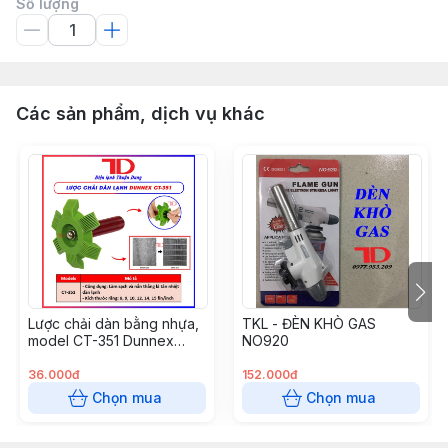
Số lượng
Các sản phẩm, dịch vụ khác
Lược chải dàn bằng nhựa,
TKL - ĐÈN KHÒ GAS
model CT-351 Dunnex
NO920
(50c/t) (Cái)
36.000đ
152.000đ
Chọn mua
Chọn mua