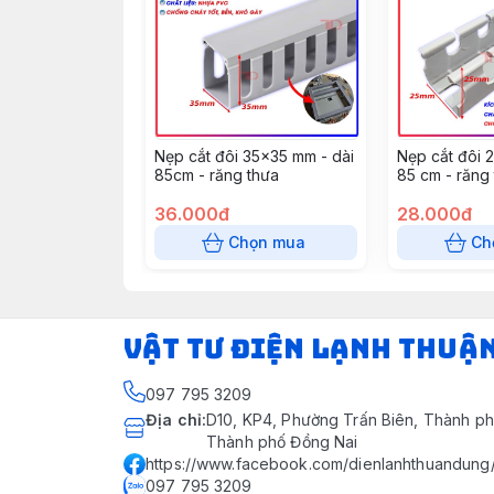
Nẹp cắt đôi 35x35 mm - dài
Nẹp cắt đôi 
85cm - răng thưa
85 cm - răng
36.000đ
28.000đ
Chọn mua
Ch
VẬT TƯ ĐIỆN LẠNH THUẬ
097 795 3209
Địa chỉ
:
D10, KP4, Phường Trấn Biên, Thành ph
Thành phố Đồng Nai
https://www.facebook.com/dienlanhthuandung
097 795 3209