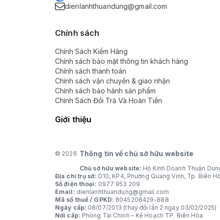
dienlanhthuandung@gmail.com
Chính sách
Chính Sách Kiểm Hàng
Chính sách bảo mật thông tin khách hàng
Chính sách thanh toán
Chính sách vận chuyển & giao nhận
Chính sách bảo hành sản phẩm
Chính Sách Đổi Trả Và Hoàn Tiền
Giới thiệu
Thông tin về chủ sở hữu website
© 2026
Chủ sở hữu website:
Hộ Kinh Doanh Thuận Dun
Địa chỉ trụ sở:
D10, KP4, Phường Quang Vinh, Tp. Biên H
Số điện thoại:
0977 953 209
Email:
dienlanhthuandung@gmail.com
Mã số thuế / GPKD:
8045208429-888
Ngày cấp:
08/07/2013 (thay đổi lần 2 ngày 03/02/2025)
Nơi cấp:
Phòng Tài Chính – Kế Hoạch TP. Biên Hòa