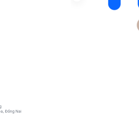
g
òa, Đồng Nai