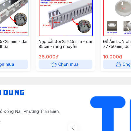
25x25 mm - dài
Nẹp cắt đôi 25x45 mm - dài
Đế Âm LON phi
 thưa
85cm - răng nhuyễn
77x50mm, dùn
tường, âm trần
36.000đ
(10 cái/gói)
10.000đ
ọn mua
Chọn mua
Chọ
N DUNG
ố Đồng Nai, Phường Trấn Biên,
/