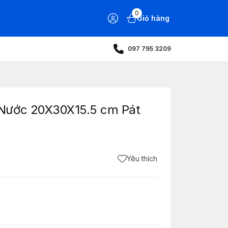
0
Giỏ hàng
097 795 3209
Nước 20X30X15.5 cm Pát
Yêu thích