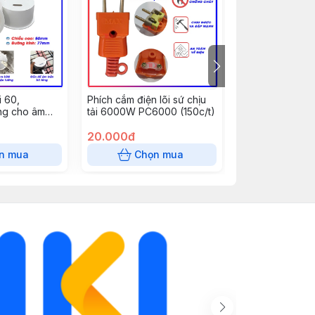
 60,
Phích cắm điện lõi sứ chịu
Nẹp cắt đôi 10
g cho âm
tải 6000W PC6000 (150c/t)
dài 85 cm - răn
, đèn mắt ếch
20.000đ
0đ
n mua
Chọn mua
Chọn