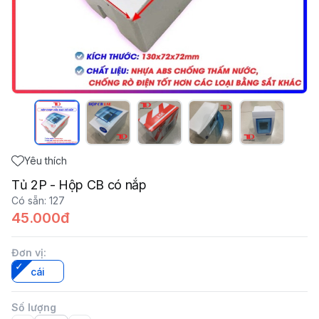
Yêu thích
Tủ 2P - Hộp CB có nắp
Có sẵn
:
127
45.000đ
Đơn vị
:
cái
Số lượng