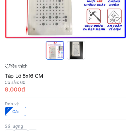
Yêu thích
Táp Lô 8x16 CM
Có sẵn
:
60
8.000đ
Đơn vị
:
Cái
Số lượng