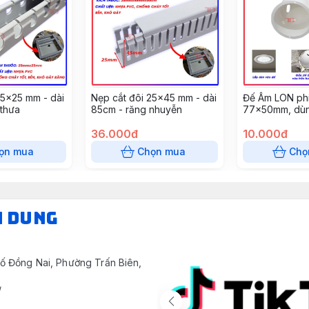
25x25 mm - dài
Nẹp cắt đôi 25x45 mm - dài
Đế Âm LON phi
 thưa
85cm - răng nhuyễn
77x50mm, dùn
tường, âm trần
36.000đ
(10 cái/gói)
10.000đ
ọn mua
Chọn mua
Chọ
N DUNG
ố Đồng Nai, Phường Trấn Biên,
/