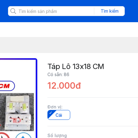
Tìm kiếm
Táp Lô 13x18 CM
Có sẵn
:
86
12.000đ
Đơn vị
:
Cái
Số lượng