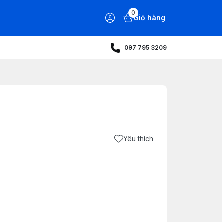
0
Giỏ hàng
097 795 3209
Yêu thích