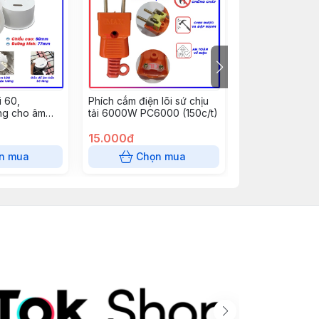
 60,
Phích cắm điện lõi sứ chịu
Nẹp cắt đôi 10
g cho âm
tải 6000W PC6000 (150c/t)
dài 85 cm - răn
, đèn mắt ếch
15.000đ
0đ
n mua
Chọn mua
Chọn