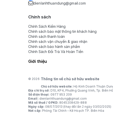
dienlanhthuandung@gmail.com
Chính sách
Chính Sách Kiểm Hàng
Chính sách bảo mật thông tin khách hàng
Chính sách thanh toán
Chính sách vận chuyển & giao nhận
Chính sách bảo hành sản phẩm
Chính Sách Đổi Trả Và Hoàn Tiền
Giới thiệu
Thông tin về chủ sở hữu website
© 2026
Chủ sở hữu website:
Hộ Kinh Doanh Thuận Dun
Địa chỉ trụ sở:
D10, KP4, Phường Quang Vinh, Tp. Biên H
Số điện thoại:
0977 953 209
Email:
dienlanhthuandung@gmail.com
Mã số thuế / GPKD:
8045208429-888
Ngày cấp:
08/07/2013 (thay đổi lần 2 ngày 03/02/2025)
Nơi cấp:
Phòng Tài Chính – Kế Hoạch TP. Biên Hòa