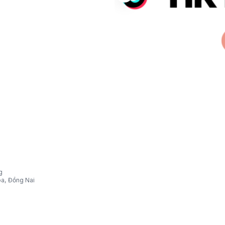
g
òa, Đồng Nai