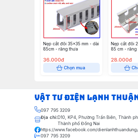
Nẹp cắt đôi 35x35 mm - dài
Nẹp cắt đôi 
85cm - răng thưa
85 cm - răng
36.000đ
28.000đ
Chọn mua
Ch
VẬT TƯ ĐIỆN LẠNH THUẬ
097 795 3209
Địa chỉ
:
D10, KP4, Phường Trấn Biên, Thành ph
Thành phố Đồng Nai
https://www.facebook.com/dienlanhthuandung
097 795 3209