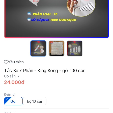
Yêu thích
Tắc Kê 7 Phân - King Kong - gói 100 con
Có sẵn
:
7
24.000đ
Đơn vị
:
Gói
bộ 10 cái