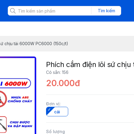
Tìm kiếm
 sứ chịu tải 6000W PC6000 (150c/t)
Phích cắm điện lõi sứ chị
Có sẵn
:
156
20.000đ
Đơn vị
:
cái
Số lượng