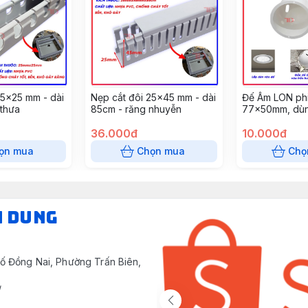
25x25 mm - dài
Nẹp cắt đôi 25x45 mm - dài
Đế Âm LON phi
 thưa
85cm - răng nhuyễn
77x50mm, dùn
tường, âm trần
36.000đ
(10 cái/gói)
10.000đ
ọn mua
Chọn mua
Chọ
N DUNG
ố Đồng Nai, Phường Trấn Biên,
/