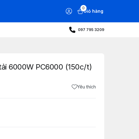
0
Giỏ hàng
097 795 3209
u tải 6000W PC6000 (150c/t)
Yêu thích