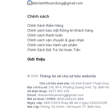
dienlanhthuandung@gmail.com
Chính sách
Chính Sách Kiểm Hàng
Chính sách bảo mật thông tin khách hàng
Chính sách thanh toán
Chính sách vận chuyển & giao nhận
Chính sách bảo hành sản phẩm
Chính Sách Đổi Trả Và Hoàn Tiền
Giới thiệu
Thông tin về chủ sở hữu website
© 2026
Chủ sở hữu website:
Hộ Kinh Doanh Thuận Dun
Địa chỉ trụ sở:
D10, KP4, Phường Quang Vinh, Tp. Biên H
Số điện thoại:
0977 953 209
Email:
dienlanhthuandung@gmail.com
Mã số thuế / GPKD:
8045208429-888
Ngày cấp:
08/07/2013 (thay đổi lần 2 ngày 03/02/2025)
Nơi cấp:
Phòng Tài Chính – Kế Hoạch TP. Biên Hòa