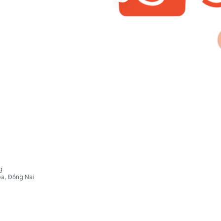
g
òa, Đồng Nai