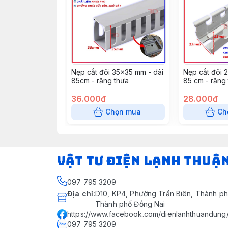
Nẹp cắt đôi 35x35 mm - dài
Nẹp cắt đôi 
85cm - răng thưa
85 cm - răng
36.000đ
28.000đ
Chọn mua
Ch
VẬT TƯ ĐIỆN LẠNH THUẬ
097 795 3209
Địa chỉ
:
D10, KP4, Phường Trấn Biên, Thành ph
Thành phố Đồng Nai
https://www.facebook.com/dienlanhthuandung
097 795 3209