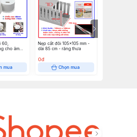
 60,
Nẹp cắt đôi 105x105 mm -
Nẹp cắt đôi 35
g cho âm
dài 85 cm - răng thưa
85 cm - răng th
, đèn mắt ếch
0đ
40.000đ
n mua
Chọn mua
Chọn