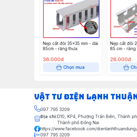
Nẹp cắt đôi 35x35 mm - dài
Nẹp cắt đôi 
85cm - răng thưa
85 cm - răng
36.000đ
28.000đ
Chọn mua
Ch
VẬT TƯ ĐIỆN LẠNH THUẬ
097 795 3209
Địa chỉ
:
D10, KP4, Phường Trấn Biên, Thành ph
Thành phố Đồng Nai
https://www.facebook.com/dienlanhthuandung
097 795 3209