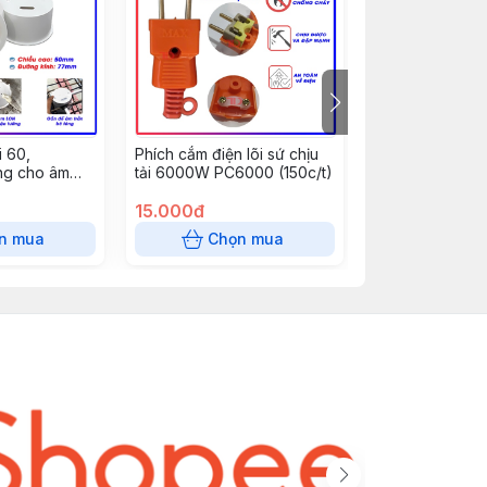
 60,
Phích cắm điện lõi sứ chịu
Nẹp cắt đôi 10
g cho âm
tải 6000W PC6000 (150c/t)
dài 85 cm - răn
, đèn mắt ếch
15.000đ
0đ
n mua
Chọn mua
Chọn