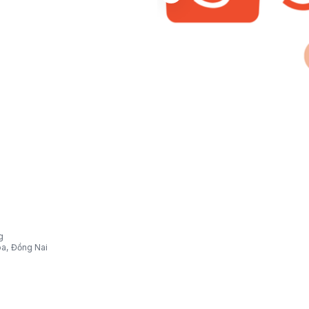
g
òa, Đồng Nai