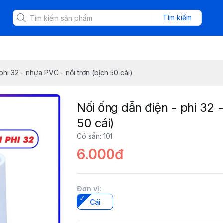
Tìm kiếm
phi 32 - nhựa PVC - nối trơn (bịch 50 cái)
Nối ống dẫn điện - phi 32 
50 cái)
Có sẵn
:
101
6.000đ
Đơn vị
:
Cái