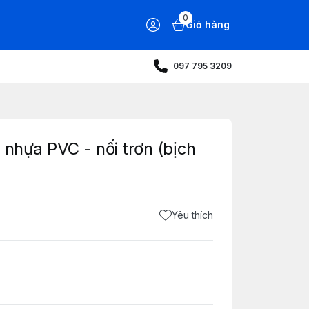
0
Giỏ hàng
097 795 3209
- nhựa PVC - nối trơn (bịch
Yêu thích