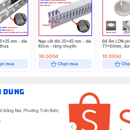
25x25 mm - dài
Nẹp cắt đôi 25x45 mm - dài
Đế Âm LON phi
 thưa
85cm - răng nhuyễn
77x50mm, dùn
tường, âm trần
36.000đ
(10 cái/gói)
10.000đ
ọn mua
Chọn mua
Chọ
N DUNG
ố Đồng Nai, Phường Trấn Biên,
/