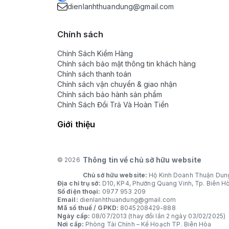
dienlanhthuandung@gmail.com
Chính sách
Chính Sách Kiểm Hàng
Chính sách bảo mật thông tin khách hàng
Chính sách thanh toán
Chính sách vận chuyển & giao nhận
Chính sách bảo hành sản phẩm
Chính Sách Đổi Trả Và Hoàn Tiền
Giới thiệu
Thông tin về chủ sở hữu website
© 2026
Chủ sở hữu website:
Hộ Kinh Doanh Thuận Dun
Địa chỉ trụ sở:
D10, KP4, Phường Quang Vinh, Tp. Biên H
Số điện thoại:
0977 953 209
Email:
dienlanhthuandung@gmail.com
Mã số thuế / GPKD:
8045208429-888
Ngày cấp:
08/07/2013 (thay đổi lần 2 ngày 03/02/2025)
Nơi cấp:
Phòng Tài Chính – Kế Hoạch TP. Biên Hòa