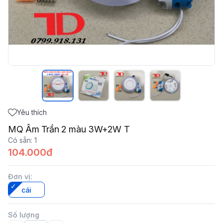
Yêu thích
MQ Âm Trần 2 màu 3W+2W T
Có sẵn
:
1
104.000đ
Đơn vị
:
cái
Số lượng