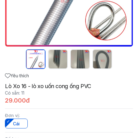
Yêu thích
Lò Xo 16 - lò xo uốn cong ống PVC
Có sẵn
:
11
29.000đ
Đơn vị
:
Cái