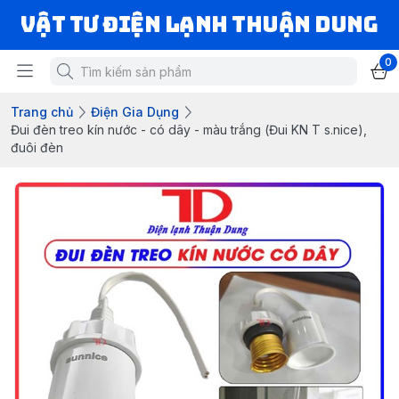
VẬT TƯ ĐIỆN LẠNH THUẬN DUNG
0
Trang chủ
Điện Gia Dụng
Đui đèn treo kín nước - có dây - màu trắng (Đui KN T s.nice),
đuôi đèn