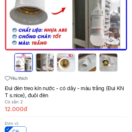
Yêu thích
Đui đèn treo kín nước - có dây - màu trắng (Đui KN
T s.nice), đuôi đèn
Có sẵn
:
2
12.000đ
Đơn vị
:
Cái