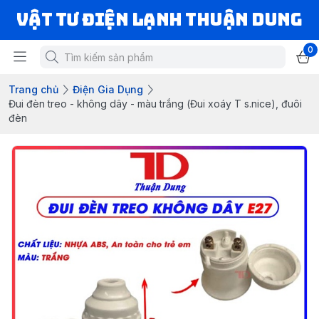
VẬT TƯ ĐIỆN LẠNH THUẬN DUNG
0
Trang chủ
Điện Gia Dụng
Đui đèn treo - không dây - màu trắng (Đui xoáy T s.nice), đuôi
đèn