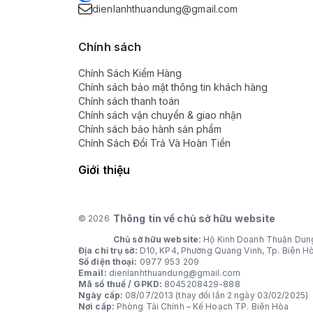
dienlanhthuandung@gmail.com
Chính sách
Chính Sách Kiểm Hàng
Chính sách bảo mật thông tin khách hàng
Chính sách thanh toán
Chính sách vận chuyển & giao nhận
Chính sách bảo hành sản phẩm
Chính Sách Đổi Trả Và Hoàn Tiền
Giới thiệu
Thông tin về chủ sở hữu website
© 2026
Chủ sở hữu website:
Hộ Kinh Doanh Thuận Dun
Địa chỉ trụ sở:
D10, KP4, Phường Quang Vinh, Tp. Biên H
Số điện thoại:
0977 953 209
Email:
dienlanhthuandung@gmail.com
Mã số thuế / GPKD:
8045208429-888
Ngày cấp:
08/07/2013 (thay đổi lần 2 ngày 03/02/2025)
Nơi cấp:
Phòng Tài Chính – Kế Hoạch TP. Biên Hòa