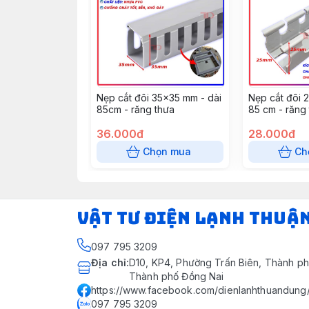
Nẹp cắt đôi 35x35 mm - dài
Nẹp cắt đôi 
85cm - răng thưa
85 cm - răng
36.000đ
28.000đ
Chọn mua
Ch
VẬT TƯ ĐIỆN LẠNH THUẬ
097 795 3209
Địa chỉ
:
D10, KP4, Phường Trấn Biên, Thành ph
Thành phố Đồng Nai
https://www.facebook.com/dienlanhthuandung
097 795 3209