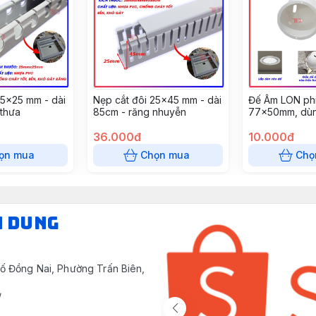
25x25 mm - dài
Nẹp cắt đôi 25x45 mm - dài
Đế Âm LON phi
 thưa
85cm - răng nhuyễn
77x50mm, dùn
tường, âm trần
36.000đ
(10 cái/gói)
10.000đ
ọn mua
Chọn mua
Chọ
N DUNG
ố Đồng Nai, Phường Trấn Biên,
/