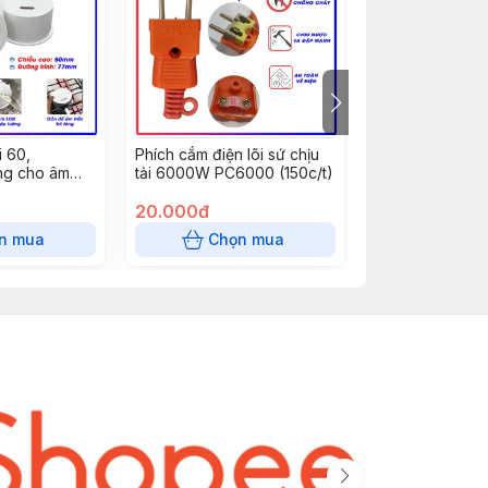
 60,
Phích cắm điện lõi sứ chịu
Nẹp cắt đôi 10
g cho âm
tải 6000W PC6000 (150c/t)
dài 85 cm - răn
, đèn mắt ếch
20.000đ
0đ
n mua
Chọn mua
Chọn