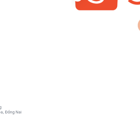
g
òa, Đồng Nai