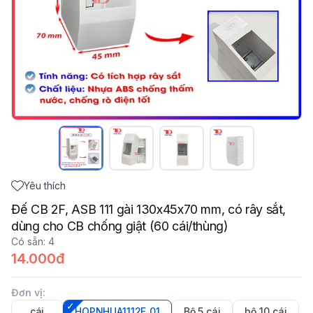
Yêu thích
Đế CB 2F, ASB 111 gài 130x45x70 mm, có rây sắt,
dùng cho CB chống giật (60 cái/thùng)
Có sẵn
:
4
14.000đ
Đơn vị
:
cái
HOPNHUA1112F_01
Bộ 5 cái
bộ 10 cái