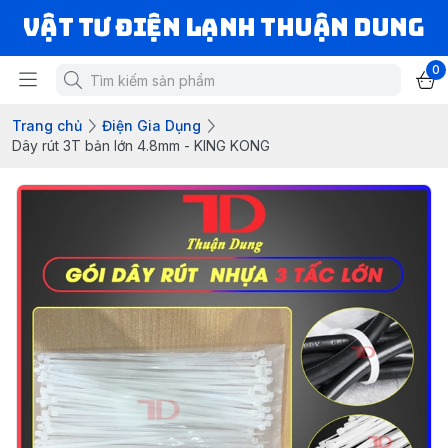
VẬT TƯ ĐIỆN LẠNH THUẬN DUNG
0
Trang chủ
Điện Gia Dụng
Dây rút 3T bản lớn 4.8mm - KING KONG