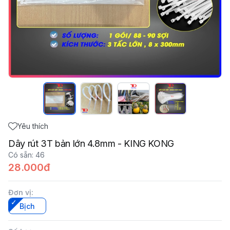
Yêu thích
Dây rút 3T bản lớn 4.8mm - KING KONG
Có sẵn
:
46
28.000đ
Đơn vị
:
Bịch