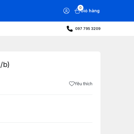
0
Giỏ hàng
097 795 3209
/b)
Yêu thích