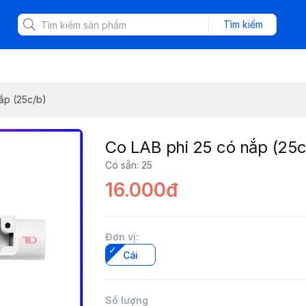
Tìm kiếm
ắp (25c/b)
Co LAB phi 25 có nắp (25c
Có sẵn
:
25
16.000đ
Đơn vị
:
Cái
Số lượng