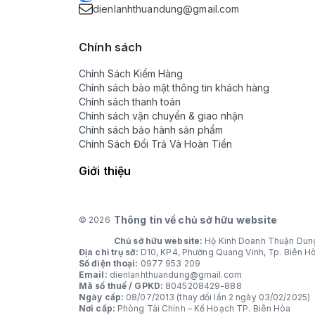
dienlanhthuandung@gmail.com
Chính sách
Chính Sách Kiểm Hàng
Chính sách bảo mật thông tin khách hàng
Chính sách thanh toán
Chính sách vận chuyển & giao nhận
Chính sách bảo hành sản phẩm
Chính Sách Đổi Trả Và Hoàn Tiền
Giới thiệu
Thông tin về chủ sở hữu website
© 2026
Chủ sở hữu website:
Hộ Kinh Doanh Thuận Dun
Địa chỉ trụ sở:
D10, KP4, Phường Quang Vinh, Tp. Biên H
Số điện thoại:
0977 953 209
Email:
dienlanhthuandung@gmail.com
Mã số thuế / GPKD:
8045208429-888
Ngày cấp:
08/07/2013 (thay đổi lần 2 ngày 03/02/2025)
Nơi cấp:
Phòng Tài Chính – Kế Hoạch TP. Biên Hòa