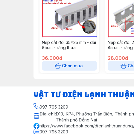
Nẹp cắt đôi 35x35 mm - dài
Nẹp cắt đôi 
85cm - răng thưa
85 cm - răng
36.000đ
28.000đ
Chọn mua
Ch
VẬT TƯ ĐIỆN LẠNH THUẬ
097 795 3209
Địa chỉ
:
D10, KP4, Phường Trấn Biên, Thành ph
Thành phố Đồng Nai
https://www.facebook.com/dienlanhthuandung
097 795 3209