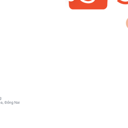
g
òa, Đồng Nai