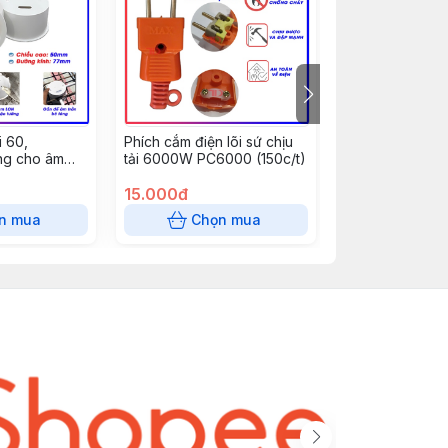
 60,
Phích cắm điện lõi sứ chịu
Nẹp cắt đôi 10
g cho âm
tải 6000W PC6000 (150c/t)
dài 85 cm - răn
, đèn mắt ếch
15.000đ
0đ
n mua
Chọn mua
Chọn