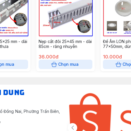
25x25 mm - dài
Nẹp cắt đôi 25x45 mm - dài
Đế Âm LON phi
 thưa
85cm - răng nhuyễn
77x50mm, dùn
tường, âm trần
36.000đ
(10 cái/gói)
10.000đ
ọn mua
Chọn mua
Chọ
N DUNG
ố Đồng Nai, Phường Trấn Biên,
/