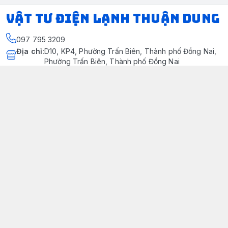
VẬT TƯ ĐIỆN LẠNH THUẬN DUNG
097 795 3209
Địa chỉ
:
D10, KP4, Phường Trấn Biên, Thành phố Đồng Nai,
Phường Trấn Biên, Thành phố Đồng Nai
https://www.facebook.com/dienlanhthuandung/
097 795 3209
dienlanhthuandung@gmail.com
Chính sách
Chính Sách Kiểm Hàng
Chính sách bảo mật thông tin khách hàng
Chính sách thanh toán
Chính sách vận chuyển & giao nhận
Chính sách bảo hành sản phẩm
Chính Sách Đổi Trả Và Hoàn Tiền
Giới thiệu