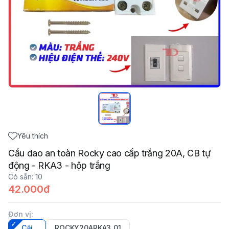
Yêu thích
Cầu dao an toàn Rocky cao cấp trắng 20A, CB tự
động - RKA3 - hộp trắng
Có sẵn
:
10
42.000đ
Đơn vị
:
Cái
ROCKY20ARKA3_01