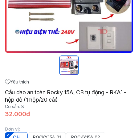
Yêu thích
Cầu dao an toàn Rocky 15A, CB tự động - RKA1 -
hộp đỏ (1 hộp/20 cái)
Có sẵn
:
8
32.000đ
Đơn vị
:
Cái
ROCKY15A_01
ROCKY15A_02