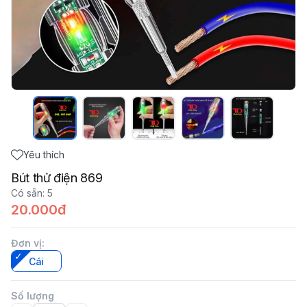
Yêu thích
Bút thử điện 869
Có sẵn
:
5
20.000đ
Đơn vị
:
Cái
Số lượng