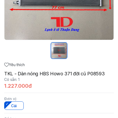
Yêu thích
TKL - Dàn nóng HBS Howo 371 đời cũ P08593
Có sẵn
:
1
1.227.000đ
Đơn vị
:
Cái