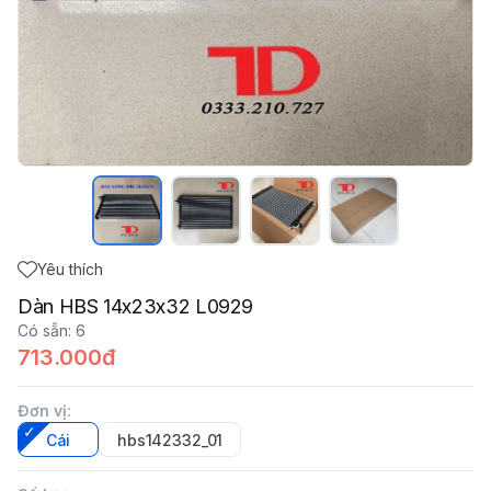
Yêu thích
Dàn HBS 14x23x32 L0929
Có sẵn
:
6
713.000đ
Đơn vị
:
Cái
hbs142332_01