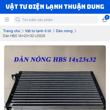
VẬT TƯ ĐIỆN LẠNH THUẬN DUNG
0
Trang chủ
Vật tư lạnh ô tô
Dàn nóng
Dàn HBS 14x23x32 L0929