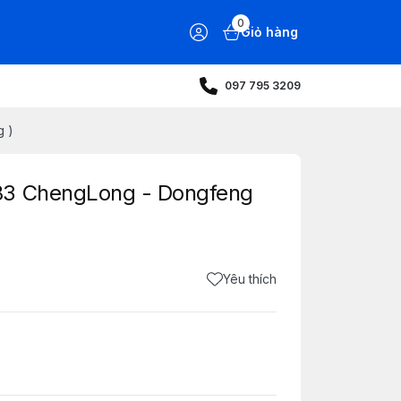
0
Giỏ hàng
097 795 3209
g )
83 ChengLong - Dongfeng
Yêu thích