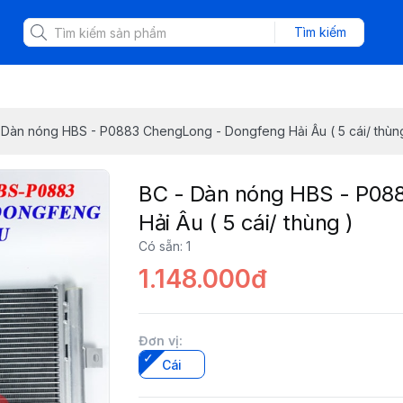
Tìm kiếm
 Dàn nóng HBS - P0883 ChengLong - Dongfeng Hải Âu ( 5 cái/ thùn
BC - Dàn nóng HBS - P08
Hải Âu ( 5 cái/ thùng )
Có sẵn
:
1
1.148.000đ
Đơn vị
:
Cái