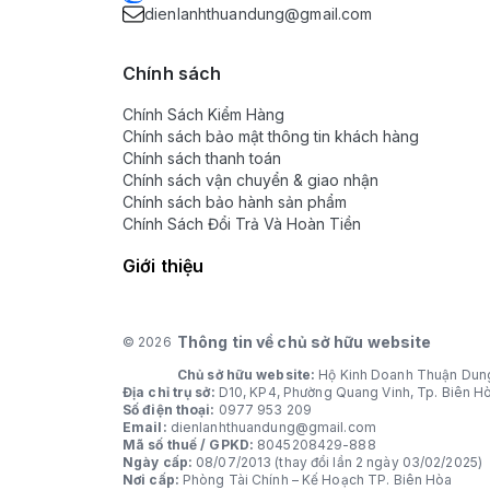
dienlanhthuandung@gmail.com
Chính sách
Chính Sách Kiểm Hàng
Chính sách bảo mật thông tin khách hàng
Chính sách thanh toán
Chính sách vận chuyển & giao nhận
Chính sách bảo hành sản phẩm
Chính Sách Đổi Trả Và Hoàn Tiền
Giới thiệu
Thông tin về chủ sở hữu website
© 2026
Chủ sở hữu website:
Hộ Kinh Doanh Thuận Dun
Địa chỉ trụ sở:
D10, KP4, Phường Quang Vinh, Tp. Biên H
Số điện thoại:
0977 953 209
Email:
dienlanhthuandung@gmail.com
Mã số thuế / GPKD:
8045208429-888
Ngày cấp:
08/07/2013 (thay đổi lần 2 ngày 03/02/2025)
Nơi cấp:
Phòng Tài Chính – Kế Hoạch TP. Biên Hòa