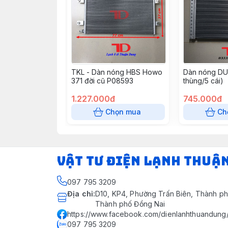
TKL - Dàn nóng HBS Howo
Dàn nóng DU
371 đời cũ P08593
thùng/5 cái)
1.227.000đ
745.000đ
Chọn mua
Ch
VẬT TƯ ĐIỆN LẠNH THUẬ
097 795 3209
Địa chỉ
:
D10, KP4, Phường Trấn Biên, Thành ph
Thành phố Đồng Nai
https://www.facebook.com/dienlanhthuandung
097 795 3209