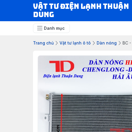
VẬT TƯ ĐIỆN LẠNH THUẬN
DUNG
Danh mục
Trang chủ
Vật tư lạnh ô tô
Dàn nóng
BC -