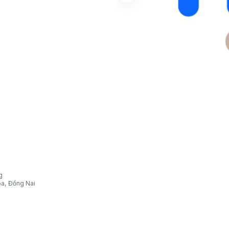
g
òa, Đồng Nai