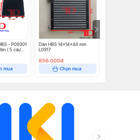
HBS - P09301
Dàn HBS 14x14x44 mm
Dàn nóng phụ 
in ( 5 cái/
L0917
JP110425 Hyunda
tấn có tay treo
856.000đ
phụ) (Xài chun
1.100.000đ
cái/ thùng)
n mua
Chọn mua
Chọn