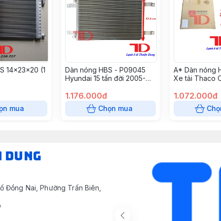
S 14x23x20 (1
Dàn nóng HBS - P09045
A* Dàn nóng 
Hyundai 15 tấn đời 2005-
Xe tải Thaco Ol
2006 ( 5 cái / thùng )
thùng )
1.176.000đ
1.072.000đ
ọn mua
Chọn mua
Chọ
N DUNG
ố Đồng Nai, Phường Trấn Biên,
/