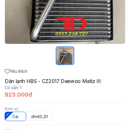
Yêu thích
Dàn lạnh HBS - CZ2017 Daewoo Matiz III
Có sẵn
:
1
923.000đ
Đơn vị
:
Cái
dlmt3_01