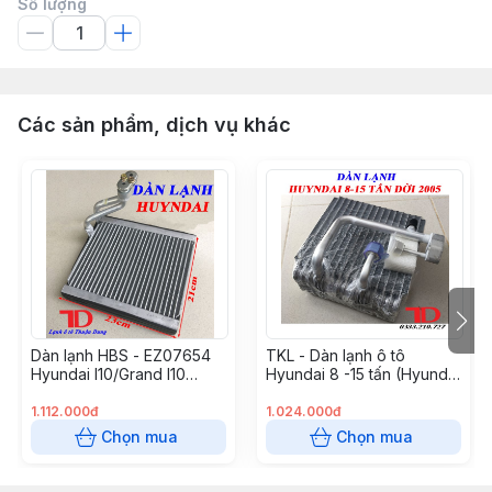
Số lượng
Các sản phẩm, dịch vụ khác
Dàn lạnh HBS - EZ07654
TKL - Dàn lạnh ô tô
Hyundai I10/Grand I10
Hyundai 8 -15 tấn (Hyundai
THDL141
Mặt Quỷ ) đời 2005
1.112.000đ
1.024.000đ
Chọn mua
Chọn mua