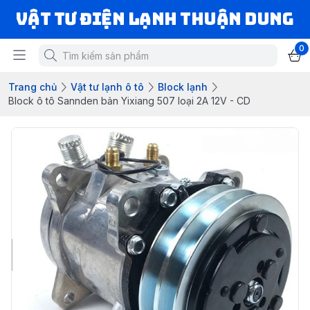
VẬT TƯ ĐIỆN LẠNH THUẬN DUNG
0
Trang chủ
Vật tư lạnh ô tô
Block lạnh
Block ô tô Sannden bản Yixiang 507 loại 2A 12V - CD