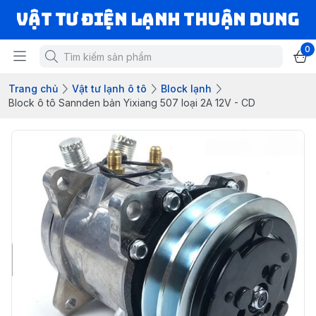
VẬT TƯ ĐIỆN LẠNH THUẬN DUNG
0
Trang chủ
Vật tư lạnh ô tô
Block lạnh
Block ô tô Sannden bản Yixiang 507 loại 2A 12V - CD