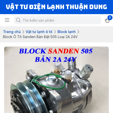
VẬT TƯ ĐIỆN LẠNH THUẬN DUNG
0
Trang chủ
Vật tư lạnh ô tô
Block lạnh
Block Ô Tô Sanden Bản Đặt 505 Loại 2A 24V