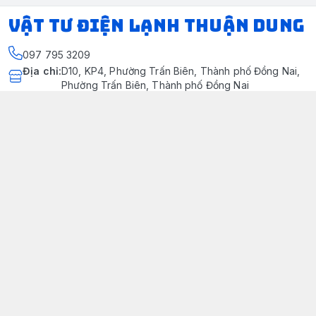
VẬT TƯ ĐIỆN LẠNH THUẬN DUNG
097 795 3209
Địa chỉ
:
D10, KP4, Phường Trấn Biên, Thành phố Đồng Nai,
Phường Trấn Biên, Thành phố Đồng Nai
https://www.facebook.com/dienlanhthuandung/
097 795 3209
dienlanhthuandung@gmail.com
Chính sách
Chính Sách Kiểm Hàng
Chính sách bảo mật thông tin khách hàng
Chính sách thanh toán
Chính sách vận chuyển & giao nhận
Chính sách bảo hành sản phẩm
Chính Sách Đổi Trả Và Hoàn Tiền
Giới thiệu