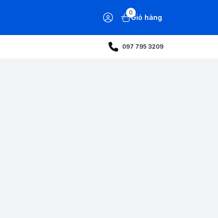
0
Giỏ hàng
097 795 3209