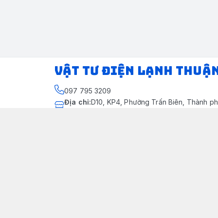
VẬT TƯ ĐIỆN LẠNH THUẬ
097 795 3209
Địa chỉ
:
D10, KP4, Phường Trấn Biên, Thành ph
Thành phố Đồng Nai
https://www.facebook.com/dienlanhthuandung
097 795 3209
dienlanhthuandung@gmail.com
Chính sách
Chính Sách Kiểm Hàng
Chính sách bảo mật thông tin khách hàng
Chính sách thanh toán
Chính sách vận chuyển & giao nhận