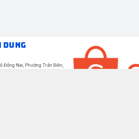
N DUNG
ố Đồng Nai, Phường Trấn Biên,
/