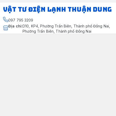
VẬT TƯ ĐIỆN LẠNH THUẬN DUNG
097 795 3209
Địa chỉ
:
D10, KP4, Phường Trấn Biên, Thành phố Đồng Nai,
Phường Trấn Biên, Thành phố Đồng Nai
https://www.facebook.com/dienlanhthuandung/
097 795 3209
dienlanhthuandung@gmail.com
Chính sách
Chính Sách Kiểm Hàng
Chính sách bảo mật thông tin khách hàng
Chính sách thanh toán
Chính sách vận chuyển & giao nhận
Chính sách bảo hành sản phẩm
Chính Sách Đổi Trả Và Hoàn Tiền
Giới thiệu