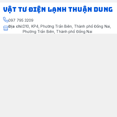
VẬT TƯ ĐIỆN LẠNH THUẬN DUNG
097 795 3209
Địa chỉ
:
D10, KP4, Phường Trấn Biên, Thành phố Đồng Nai,
Phường Trấn Biên, Thành phố Đồng Nai
https://www.facebook.com/dienlanhthuandung/
097 795 3209
dienlanhthuandung@gmail.com
Chính sách
Chính Sách Kiểm Hàng
Chính sách bảo mật thông tin khách hàng
Chính sách thanh toán
Chính sách vận chuyển & giao nhận
Chính sách bảo hành sản phẩm
Chính Sách Đổi Trả Và Hoàn Tiền
Giới thiệu