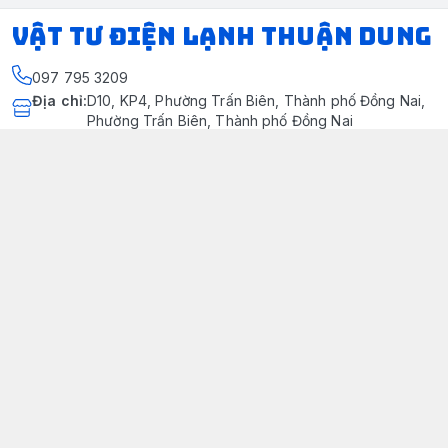
VẬT TƯ ĐIỆN LẠNH THUẬN DUNG
097 795 3209
Địa chỉ
:
D10, KP4, Phường Trấn Biên, Thành phố Đồng Nai,
Phường Trấn Biên, Thành phố Đồng Nai
https://www.facebook.com/dienlanhthuandung/
097 795 3209
dienlanhthuandung@gmail.com
Chính sách
Chính Sách Kiểm Hàng
Chính sách bảo mật thông tin khách hàng
Chính sách thanh toán
Chính sách vận chuyển & giao nhận
Chính sách bảo hành sản phẩm
Chính Sách Đổi Trả Và Hoàn Tiền
Giới thiệu