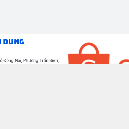
N DUNG
ố Đồng Nai, Phường Trấn Biên,
/