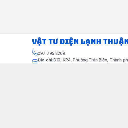
VẬT TƯ ĐIỆN LẠNH THUẬ
097 795 3209
Địa chỉ
:
D10, KP4, Phường Trấn Biên, Thành ph
Thành phố Đồng Nai
https://www.facebook.com/dienlanhthuandung
097 795 3209
dienlanhthuandung@gmail.com
Chính sách
Chính Sách Kiểm Hàng
Chính sách bảo mật thông tin khách hàng
Chính sách thanh toán
Chính sách vận chuyển & giao nhận