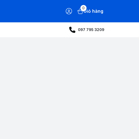
0
Giỏ hàng
097 795 3209