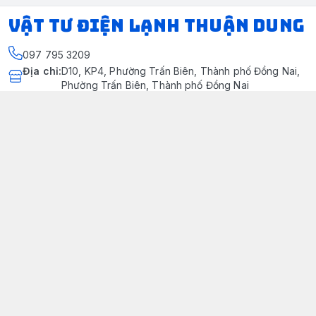
VẬT TƯ ĐIỆN LẠNH THUẬN DUNG
097 795 3209
Địa chỉ
:
D10, KP4, Phường Trấn Biên, Thành phố Đồng Nai,
Phường Trấn Biên, Thành phố Đồng Nai
https://www.facebook.com/dienlanhthuandung/
097 795 3209
dienlanhthuandung@gmail.com
Chính sách
Chính Sách Kiểm Hàng
Chính sách bảo mật thông tin khách hàng
Chính sách thanh toán
Chính sách vận chuyển & giao nhận
Chính sách bảo hành sản phẩm
Chính Sách Đổi Trả Và Hoàn Tiền
Giới thiệu