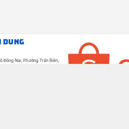
N DUNG
ố Đồng Nai, Phường Trấn Biên,
/