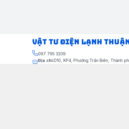
VẬT TƯ ĐIỆN LẠNH THUẬ
097 795 3209
Địa chỉ
:
D10, KP4, Phường Trấn Biên, Thành ph
Thành phố Đồng Nai
https://www.facebook.com/dienlanhthuandung
097 795 3209
dienlanhthuandung@gmail.com
Chính sách
Chính Sách Kiểm Hàng
Chính sách bảo mật thông tin khách hàng
Chính sách thanh toán
Chính sách vận chuyển & giao nhận