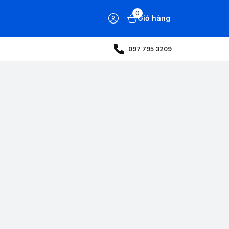
0
Giỏ hàng
097 795 3209